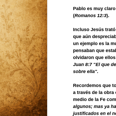
Pablo es muy clar
(
Romanos 12:3
).
Incluso Jesús trat
que aún despreciab
un ejemplo es la mu
pensaban que estab
olvidaron que ello
Juan 8:7 "El que de
sobre ella".
Recordemos que tod
a través de la obr
medio de la Fe com
algunos; mas ya hab
justificados en el 