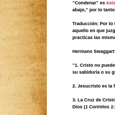
"Condenar" es 
kata
abajo," por lo tant
Traducción: Por lo 
aquello en que juzg
practicas las mism
Hermano Swaggart 
"1. Cristo no puede
su sabiduría o su g
2. Jesucristo es la
3. La Cruz de Crist
Dios (
1 Corintios 1