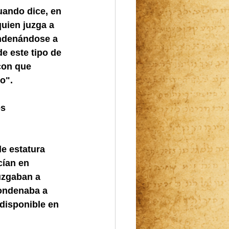
uando dice, en 
uien juzga a 
ondenándose a 
e este tipo de 
con que 
o".
s 
e estatura 
ían en 
uzgaban a 
condenaba a 
 disponible en 