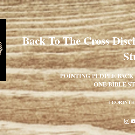
Back To The Cross Disc
St
POINTING PEOPLE BACK 
ONE BIBLE ST
1 CORINTHI