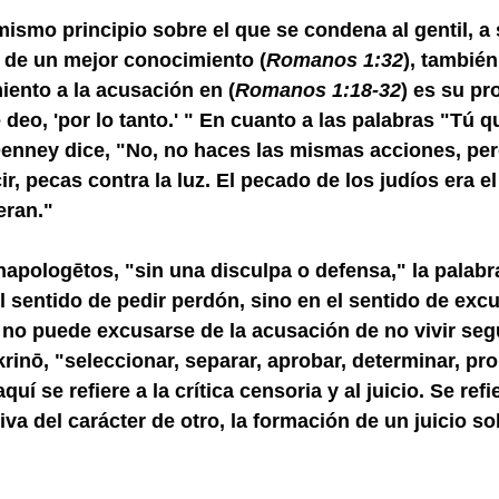
mismo principio sobre el que se condena al gentil, a 
r de un mejor conocimiento (
Romanos 1:32
), también
iento a la acusación en (
Romanos 1:18-32
) es su pr
 deo, 'por lo tanto.' " En cuanto a las palabras "Tú q
enney dice, "No, no haces las mismas acciones, per
ir, pecas contra la luz. El pecado de los judíos era e
eran."
apologētos, "sin una disculpa o defensa," la palabr
l sentido de pedir perdón, sino en el sentido de exc
 no puede excusarse de la acusación de no vivir segú
krinō, "seleccionar, separar, aprobar, determinar, pr
quí se refiere a la crítica censoria y al juicio. Se refi
va del carácter de otro, la formación de un juicio so