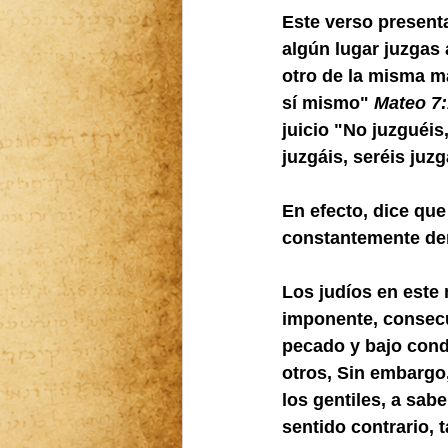
Este verso presenta
algún lugar juzgas 
otro de la misma m
sí mismo" 
Mateo 7:
juicio "No juzguéis
juzgáis, seréis ju
En efecto, dice que
constantemente de
Los judíos en este
imponente, consecu
pecado y bajo cond
otros, Sin embargo
los gentiles, a sab
sentido contrario, 