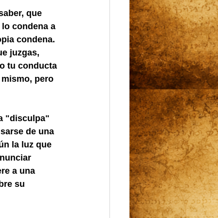
saber, que 
 lo condena a 
opia condena. 
ue juzgas, 
o tu conducta 
l mismo, pero 
a "disculpa" 
usarse de una 
n la luz que 
onunciar 
ere a una 
bre su 