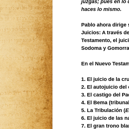
juzgas; pues en lo 
haces lo mismo.
Pablo ahora dirige 
Juicios: A través d
Testamento, el juici
Sodoma y Gomorra, y
En el Nuevo Testame
1. El juicio de la cru
2. El autojuicio del
3. El castigo del Pa
4. El Bema (tribunal
5. La Tribulación (
E
6. El juicio de las 
7. El gran trono bla