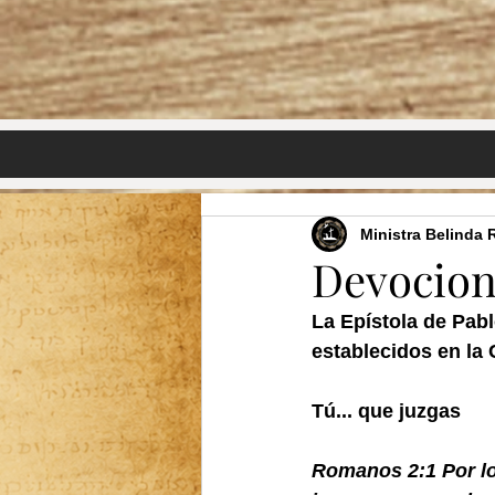
Home
Back to the Cross Fundraiser
Ministra Belinda 
Devocion
La Epístola de Pab
establecidos en la 
Tú... que juzgas
Romanos 2:1 Por lo