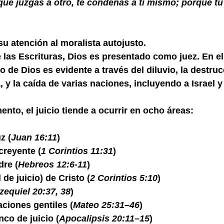
que juzgas a otro, te condenas a ti mismo; porque tú
su atención al moralista autojusto.
e las Escrituras, Dios es presentado como juez. En el
o de Dios es evidente a través del diluvio, la destruc
 la caída de varias naciones, incluyendo a Israel y
nto, el juicio tiende a ocurrir en ocho áreas:
z (
Juan 16:11
)
 creyente (
1 Corintios 11:31
)
dre (
Hebreos 12:6-11
)
 de juicio) de Cristo (
2 Corintios 5:10
)
zequiel 20:37, 38
)
naciones gentiles (
Mateo 25:31–46
)
nco de juicio (
Apocalipsis 20:11–15
)