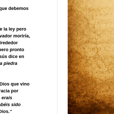
 que debemos 
 la ley pero 
ador moriría, 
lrededor 
pero pronto 
sús dice en 
a piedra 
Dios que vino 
acia por 
 erais 
béis sido 
Dios."