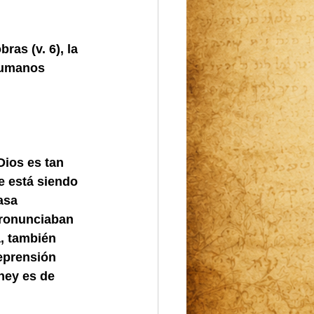
ras (v. 6), la 
humanos 
Dios es tan 
e está siendo 
asa 
pronunciaban 
, también 
eprensión 
ney es de 