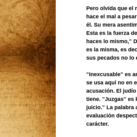
Pero olvida que el 
hace el mal a pesa
él. Su mera asentim
Esta es la fuerza de
haces lo mismo," D
es la misma, es dec
sus pecados no lo 
"Inexcusable" es an
se usa aquí no en e
acusación. El judío
tiene. "Juzgas" es 
juicio." La palabra a
evaluación despecti
carácter.