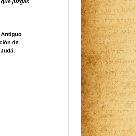
 que juzgas 
 Antiguo 
ción de 
 Judá. 