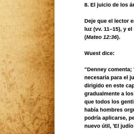
8. El juicio de los á
Deje que el lector e
luz (vv. 11–15), y 
(
Mateo 12:36
).
Wuest dice:
"Denney comenta; 'E
necesaria para el j
dirigido en este cap
gradualmente a los
que todos los gent
había hombres orgul
podría aplicarse, p
nuevo útil, 'El judí