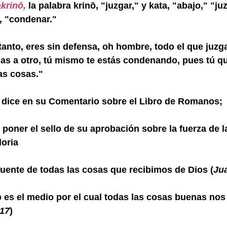
krinō,
 la palabra krinō, "juzgar," y kata, "abajo," "ju
o, "condenar."
tanto, eres sin defensa, oh hombre, todo el que juzg
as a otro, tú mismo te estás condenando, pues tú qu
as cosas."
dice en su Comentario sobre el Libro de Romanos;
 poner el sello de su aprobación sobre la fuerza de la
loria
 fuente de todas las cosas que recibimos de Dios (
Jua
o es el medio por el cual todas las cosas buenas no
:17
)