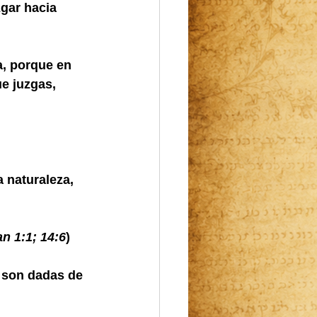
zgar hacia 
a, porque en 
e juzgas, 
 naturaleza, 
n 1:1; 14:6
)
s son dadas de 